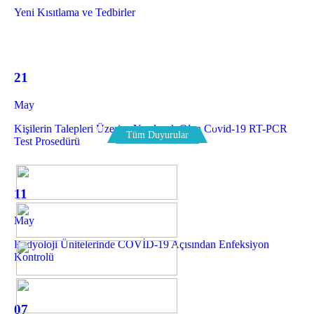
Yeni Kısıtlama ve Tedbirler
21
May
Kişilerin Talepleri Üzerine Yapılacak Olan Covid-19 RT-PCR
Tüm Duyurular
Test Prosedürü
11
May
Radyoloji Ünitelerinde COVİD-19 Açısından Enfeksiyon
Kontrolü
07